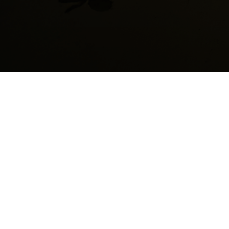
Bonifico Bancario
Banca Popolare Etica
IBAN: IT 32C 0501812101 000011078904
Filiale di Padova – Piazza Insurrezione, 10 –
35139 Padova
intestato a:
OPERA SAN FRANCESCO
SAVERIO C.U.A.M.M. MEDICI CON L'AFRICA
* Ricordati sempre di specificare nome,
cognome, indirizzo e "donazione" nella
causale.